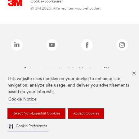
Cookie-voorkeuren
© 3M 2026. Alle rechten voorbehouden.
De bovenstaande merken zijn handelsmerken van 3M.we
This website uses cookies on your device to enhance site
navigation, analyze site usage, and deliver you advertisements
based on your interests.
Cookie Notice
Reject Non-Essential Cookies
Accept Cookies
Cookie Preferences